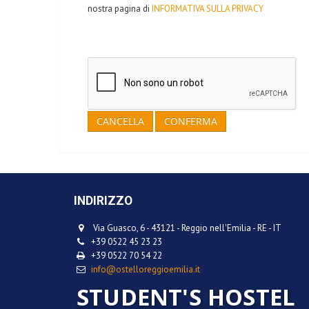
nostra pagina di
INFORMATIVA SULLA PRIVACY
CANCELLA
CONFERMA
INDIRIZZO
Via Guasco, 6
-
43121
-
Reggio nell'Emilia
-
RE
-
IT
+39 0522 45 23 23
+39 0522 70 54 22
info@ostelloreggioemilia.it
STUDENT'S HOSTEL