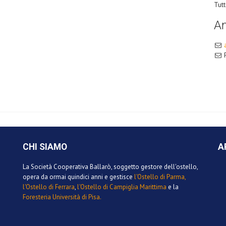
Tutt
A
CHI SIAMO
A
La Società Cooperativa Ballarò, soggetto gestore dell'ostello,
opera da ormai quindici anni e gestisce
l'Ostello di Parma,
l'Ostello di Ferrara
,
l'Ostello di Campiglia Marittima
e la
Foresteria Università di Pisa.